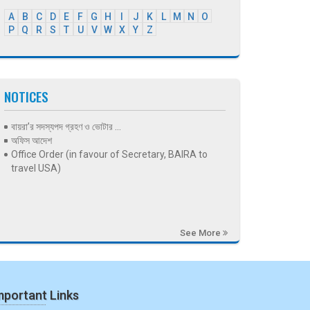
A
B
C
D
E
F
G
H
I
J
K
L
M
N
O
P
Q
R
S
T
U
V
W
X
Y
Z
NOTICES
বায়রা’র সদস্যপদ গ্রহণ ও ভোটার ...
অফিস আদেশ
Office Order (in favour of Secretary, BAIRA to
travel USA)
See More
mportant Links