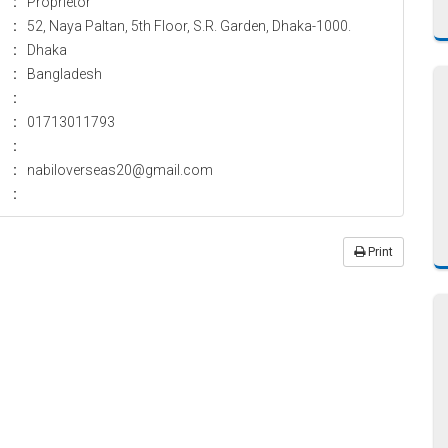
:
Proprietor
:
52, Naya Paltan, 5th Floor, S.R. Garden, Dhaka-1000.
:
Dhaka
:
Bangladesh
:
:
01713011793
:
:
nabiloverseas20@gmail.com
:
Print