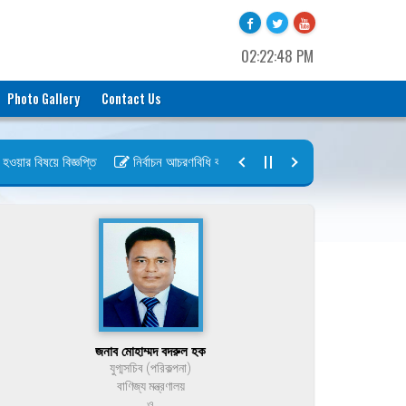
02:22:48 PM
Photo Gallery
Contact Us
ার বিষয়ে বিজ্ঞপ্তি
নির্বাচন আচরণবিধি বায়রা ২০২৬-২০২৮
নির্বাচন তফসিল ব
জনাব মোহাম্মদ বদরুল হক
যুগ্মসচিব (পরিকল্পনা)
বাণিজ্য মন্ত্রণালয়
ও