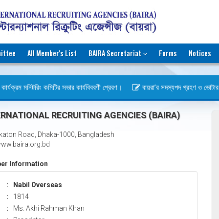
ittee
All Member's List
BAIRA Secretariat
Forms
Notices
ার্যক্রম মনিটরিং কমিটির সভার কার্যবিবরণী প্রেরণ।
বায়রা’র সদস্যপদ গ্রহণ ও ভোটার হওয়
িবস)
RNATIONAL RECRUITING AGENCIES (BAIRA)
katon Road, Dhaka-1000, Bangladesh
ww.baira.org.bd
r Information
:
Nabil Overseas
:
1814
:
Ms. Akhi Rahman Khan