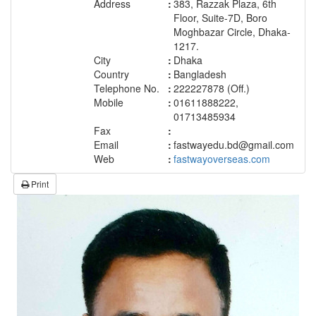
Address
:
383, Razzak Plaza, 6th
Floor, Suite-7D, Boro
Moghbazar Circle, Dhaka-
1217.
City
:
Dhaka
Country
:
Bangladesh
Telephone No.
:
222227878 (Off.)
Mobile
:
01611888222,
01713485934
Fax
:
Email
:
fastwayedu.bd@gmail.com
Web
:
fastwayoverseas.com
Print