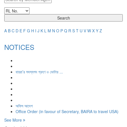
Search
A
B
C
D
E
F
G
H
I
J
K
L
M
N
O
P
Q
R
S
T
U
V
W
X
Y
Z
NOTICES
বায়রা’র সদস্যপদ গ্রহণ ও ভোটার ...
অফিস আদেশ
Office Order (in favour of Secretary, BAIRA to travel USA)
See More