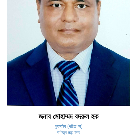
জনাব মোহাম্মদ বদরুল হক
যুগ্মসচিব (পরিকল্পনা)
বাণিজ্য মন্ত্রণালয়