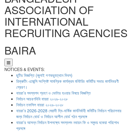
ASSOCIATION OF
INTERNATIONAL
RECRUITING AGENCIES
BAIRA
NOTICES & EVENTS:
ছুটির বিজ্ঞপ্তি (জুলাই গণঅভ্যুত্থান দিবস)
রিক্রুটিং এজেন্সি সংশ্লিষ্ট সামগ্রিক কার্যক্রম মনিটরিং কমিটির সভার কার্যবিবরণী
প্রেরণ।
বায়রা’র সদস্যপদ গ্রহণ ও ভোটার হওয়ার বিষয়ে বিজ্ঞপ্তি
নির্বাচন আচরণবিধি বায়রা ২০২৬-২০২৮
নির্বাচন তফসিল বায়রা ২০২৬-২০২৮
বায়রা’র 2026-2028 মেয়াদী দ্বি-বার্ষিক কার্যনির্বাহী কমিটির নির্বাচন পরিচালনার
জন্য নির্বাচন বোর্ড ও নির্বাচন আপীল বোর্ড গঠন প্রসঙ্গে
বায়রা’র আসন্ন নির্বাচন উপলক্ষ্যে সদস্যপদ নবায়ন ফি ও সমুদয় বকেয়া পরিশোধ
প্রসঙ্গে