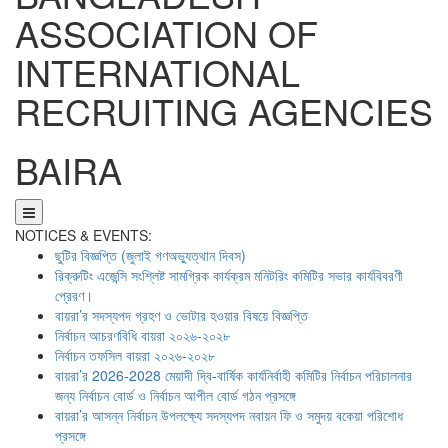
ASSOCIATION OF
INTERNATIONAL
RECRUITING AGENCIES
BAIRA
NOTICES & EVENTS:
ছুটির বিজ্ঞপ্তি (জুলাই গণঅভ্যুত্থান দিবস)
রিক্রুটিং এজেন্সি সংশ্লিষ্ট সামগ্রিক কার্যক্রম মনিটরিং কমিটির সভার কার্যবিবরণী
প্রেরণ।
বায়রা’র সদস্যপদ গ্রহণ ও ভোটার হওয়ার বিষয়ে বিজ্ঞপ্তি
নির্বাচন আচরণবিধি বায়রা ২০২৬-২০২৮
নির্বাচন তফসিল বায়রা ২০২৬-২০২৮
বায়রা’র 2026-2028 মেয়াদী দ্বি-বার্ষিক কার্যনির্বাহী কমিটির নির্বাচন পরিচালনার
জন্য নির্বাচন বোর্ড ও নির্বাচন আপীল বোর্ড গঠন প্রসঙ্গে
বায়রা’র আসন্ন নির্বাচন উপলক্ষ্যে সদস্যপদ নবায়ন ফি ও সমুদয় বকেয়া পরিশোধ
প্রসঙ্গে