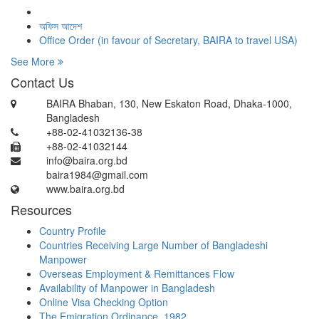
অফিস আদেশ
Office Order (in favour of Secretary, BAIRA to travel USA)
See More
Contact Us
BAIRA Bhaban, 130, New Eskaton Road, Dhaka-1000,
Bangladesh
+88-02-41032136-38
+88-02-41032144
info@baira.org.bd
baira1984@gmail.com
www.baira.org.bd
Resources
Country Profile
Countries Receiving Large Number of Bangladeshi
Manpower
Overseas Employment & Remittances Flow
Availability of Manpower in Bangladesh
Online Visa Checking Option
The Emigration Ordinance, 1982