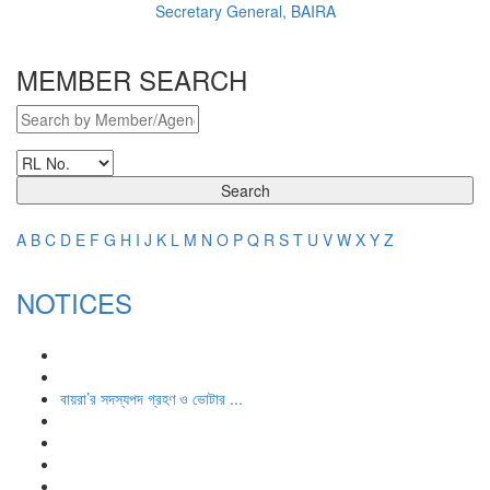
Secretary General, BAIRA
MEMBER SEARCH
Search
A
B
C
D
E
F
G
H
I
J
K
L
M
N
O
P
Q
R
S
T
U
V
W
X
Y
Z
NOTICES
বায়রা’র সদস্যপদ গ্রহণ ও ভোটার ...