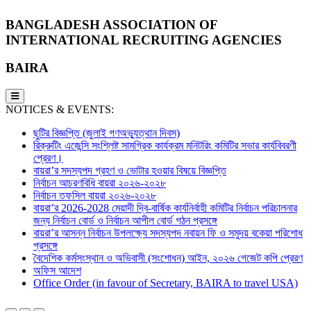
BANGLADESH ASSOCIATION OF
INTERNATIONAL RECRUITING AGENCIES
BAIRA
NOTICES & EVENTS:
ছুটির বিজ্ঞপ্তি (জুলাই গণঅভ্যুত্থান দিবস)
রিক্রুটিং এজেন্সি সংশ্লিষ্ট সামগ্রিক কার্যক্রম মনিটরিং কমিটির সভার কার্যবিবরণী
প্রেরণ।
বায়রা’র সদস্যপদ গ্রহণ ও ভোটার হওয়ার বিষয়ে বিজ্ঞপ্তি
নির্বাচন আচরণবিধি বায়রা ২০২৬-২০২৮
নির্বাচন তফসিল বায়রা ২০২৬-২০২৮
বায়রা’র 2026-2028 মেয়াদী দ্বি-বার্ষিক কার্যনির্বাহী কমিটির নির্বাচন পরিচালনার
জন্য নির্বাচন বোর্ড ও নির্বাচন আপীল বোর্ড গঠন প্রসঙ্গে
বায়রা’র আসন্ন নির্বাচন উপলক্ষ্যে সদস্যপদ নবায়ন ফি ও সমুদয় বকেয়া পরিশোধ
প্রসঙ্গে
বৈদেশিক কর্মসংস্থান ও অভিবাসী (সংশোধন) আইন, ২০২৬ গেজেট কপি প্রেরণ
অফিস আদেশ
Office Order (in favour of Secretary, BAIRA to travel USA)