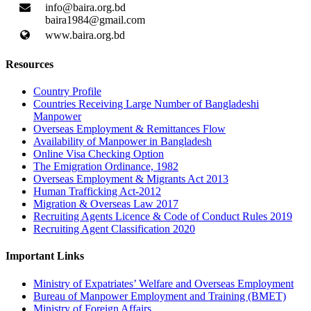
info@baira.org.bd
baira1984@gmail.com
www.baira.org.bd
Resources
Country Profile
Countries Receiving Large Number of Bangladeshi
Manpower
Overseas Employment & Remittances Flow
Availability of Manpower in Bangladesh
Online Visa Checking Option
The Emigration Ordinance, 1982
Overseas Employment & Migrants Act 2013
Human Trafficking Act-2012
Migration & Overseas Law 2017
Recruiting Agents Licence & Code of Conduct Rules 2019
Recruiting Agent Classification 2020
Important Links
Ministry of Expatriates’ Welfare and Overseas Employment
Bureau of Manpower Employment and Training (BMET)
Ministry of Foreign Affairs