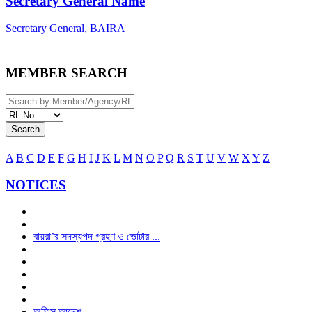
Secretary General Name
Secretary General, BAIRA
MEMBER SEARCH
Search
A
B
C
D
E
F
G
H
I
J
K
L
M
N
O
P
Q
R
S
T
U
V
W
X
Y
Z
NOTICES
বায়রা’র সদস্যপদ গ্রহণ ও ভোটার ...
অফিস আদেশ