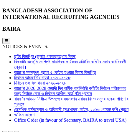
BANGLADESH ASSOCIATION OF
INTERNATIONAL RECRUITING AGENCIES
BAIRA
NOTICES & EVENTS:
ছুটির বিজ্ঞপ্তি (জুলাই গণঅভ্যুত্থান দিবস)
রিক্রুটিং এজেন্সি সংশ্লিষ্ট সামগ্রিক কার্যক্রম মনিটরিং কমিটির সভার কার্যবিবরণী
প্রেরণ।
বায়রা’র সদস্যপদ গ্রহণ ও ভোটার হওয়ার বিষয়ে বিজ্ঞপ্তি
নির্বাচন আচরণবিধি বায়রা ২০২৬-২০২৮
নির্বাচন তফসিল বায়রা ২০২৬-২০২৮
বায়রা’র 2026-2028 মেয়াদী দ্বি-বার্ষিক কার্যনির্বাহী কমিটির নির্বাচন পরিচালনার
জন্য নির্বাচন বোর্ড ও নির্বাচন আপীল বোর্ড গঠন প্রসঙ্গে
বায়রা’র আসন্ন নির্বাচন উপলক্ষ্যে সদস্যপদ নবায়ন ফি ও সমুদয় বকেয়া পরিশোধ
প্রসঙ্গে
বৈদেশিক কর্মসংস্থান ও অভিবাসী (সংশোধন) আইন, ২০২৬ গেজেট কপি প্রেরণ
অফিস আদেশ
Office Order (in favour of Secretary, BAIRA to travel USA)