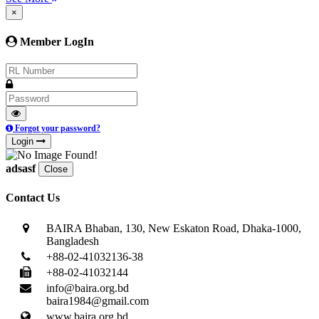
×
Member LogIn
Forgot your password?
Login
adsasf
Close
Contact Us
BAIRA Bhaban, 130, New Eskaton Road, Dhaka-1000,
Bangladesh
+88-02-41032136-38
+88-02-41032144
info@baira.org.bd
baira1984@gmail.com
www.baira.org.bd