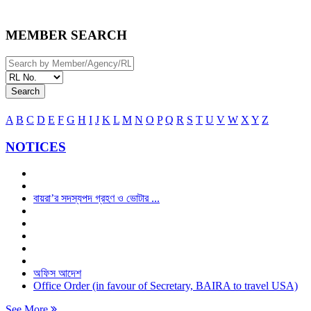
MEMBER SEARCH
Search
A
B
C
D
E
F
G
H
I
J
K
L
M
N
O
P
Q
R
S
T
U
V
W
X
Y
Z
NOTICES
বায়রা’র সদস্যপদ গ্রহণ ও ভোটার ...
অফিস আদেশ
Office Order (in favour of Secretary, BAIRA to travel USA)
See More