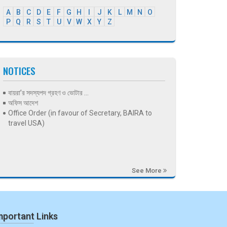
A
B
C
D
E
F
G
H
I
J
K
L
M
N
O
P
Q
R
S
T
U
V
W
X
Y
Z
NOTICES
বায়রা’র সদস্যপদ গ্রহণ ও ভোটার ...
অফিস আদেশ
Office Order (in favour of Secretary, BAIRA to
travel USA)
See More
mportant Links