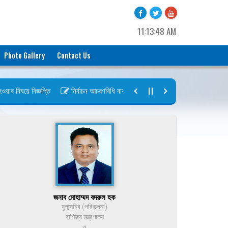
11:13:48 AM
Photo Gallery
Contact Us
 বিষয়ে বিজ্ঞপ্তি
নির্বাচন আচরণবিধি বায়রা ২০২৬-২০২৮
নির্বাচন তফসিল বা
জনাব মোহাম্মদ বদরুল হক
যুগ্মসচিব (পরিকল্পনা)
বাণিজ্য মন্ত্রণালয়
ও