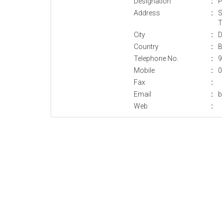
Designation
:
P
Address
:
S
T
City
:
D
Country
:
B
Telephone No.
:
9
Mobile
:
0
Fax
:
Email
:
b
Web
: