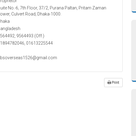
roprietor
uite No.-6, 7th Floor, 37/2, Purana Paltan, Pritam Zaman
ower, Culvert Road, Dhaka-1000.
haka
angladesh
564492, 9564493 (Off.)
1894782046, 01613225544
bsoverseas1526@gmail.com
Print