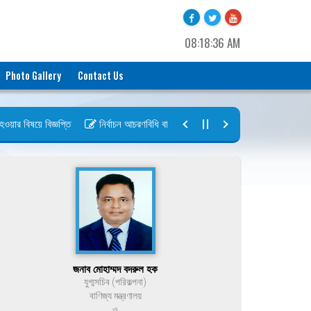
08:18:36 AM
Photo Gallery
Contact Us
র বিষয়ে বিজ্ঞপ্তি
নির্বাচন আচরণবিধি বায়রা ২০২৬-২০২৮
নির্বাচন তফসিল বা
জনাব মোহাম্মদ বদরুল হক
যুগ্মসচিব (পরিকল্পনা)
বাণিজ্য মন্ত্রণালয়
ও