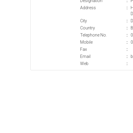
Designation
:
P
Address
:
H
D
City
:
D
Country
:
B
Telephone No.
:
0
Mobile
:
0
Fax
:
Email
:
b
Web
: