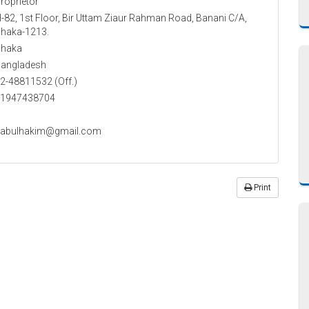
roprietor
-82, 1st Floor, Bir Uttam Ziaur Rahman Road, Banani C/A,
haka-1213.
haka
angladesh
2-48811532 (Off.)
1947438704
abulhakim@gmail.com
Print