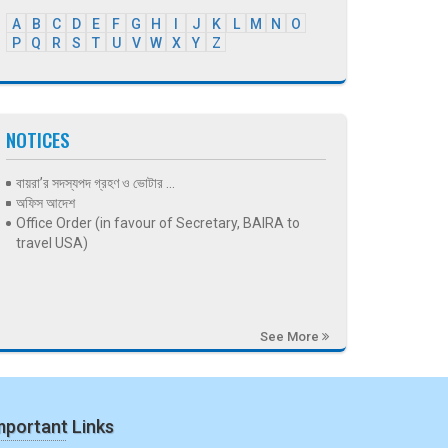
A
B
C
D
E
F
G
H
I
J
K
L
M
N
O
P
Q
R
S
T
U
V
W
X
Y
Z
NOTICES
বায়রা’র সদস্যপদ গ্রহণ ও ভোটার ...
অফিস আদেশ
Office Order (in favour of Secretary, BAIRA to
travel USA)
See More
mportant Links