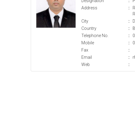
Designation
:
P
Address
:
R
R
City
:
D
Country
:
B
Telephone No.
:
0
Mobile
:
0
Fax
:
Email
:
r
Web
: