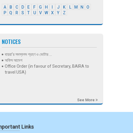
A
B
C
D
E
F
G
H
I
J
K
L
M
N
O
P
Q
R
S
T
U
V
W
X
Y
Z
NOTICES
বায়রা’র সদস্যপদ গ্রহণ ও ভোটার ...
অফিস আদেশ
Office Order (in favour of Secretary, BAIRA to
travel USA)
See More
mportant Links