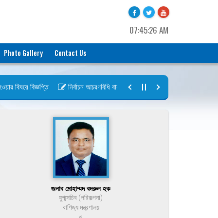
07:45:26 AM
Photo Gallery
Contact Us
 বিষয়ে বিজ্ঞপ্তি
নির্বাচন আচরণবিধি বায়রা ২০২৬-২০২৮
নির্বাচন তফসিল বা
জনাব মোহাম্মদ বদরুল হক
যুগ্মসচিব (পরিকল্পনা)
বাণিজ্য মন্ত্রণালয়
ও