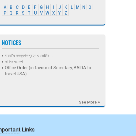
A
B
C
D
E
F
G
H
I
J
K
L
M
N
O
P
Q
R
S
T
U
V
W
X
Y
Z
NOTICES
বায়রা’র সদস্যপদ গ্রহণ ও ভোটার ...
অফিস আদেশ
Office Order (in favour of Secretary, BAIRA to
travel USA)
See More
mportant Links