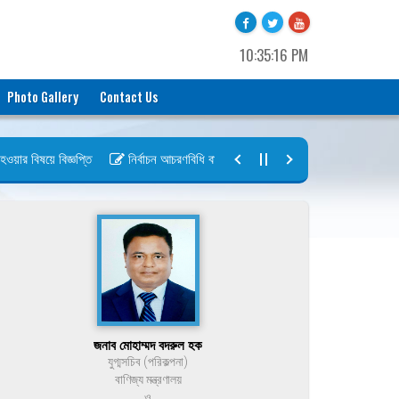
10:35:16 PM
Photo Gallery
Contact Us
র বিষয়ে বিজ্ঞপ্তি
নির্বাচন আচরণবিধি বায়রা ২০২৬-২০২৮
নির্বাচন তফসিল বা
জনাব মোহাম্মদ বদরুল হক
যুগ্মসচিব (পরিকল্পনা)
বাণিজ্য মন্ত্রণালয়
ও