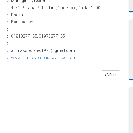
:
Managing Director
:
49/1, Purana Paltan Line, 2nd Floor, Dhaka-1000.
:
Dhaka
:
Bangladesh
:
:
01819277185, 01979277185
:
:
amir.associates1972@gmail.com
:
www.islamoverseastravelsbd.com
Print