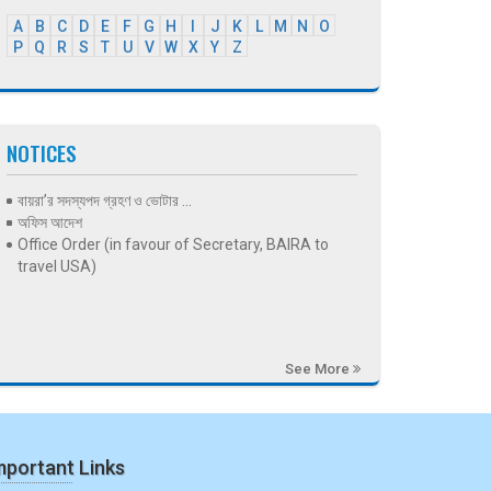
A
B
C
D
E
F
G
H
I
J
K
L
M
N
O
P
Q
R
S
T
U
V
W
X
Y
Z
NOTICES
বায়রা’র সদস্যপদ গ্রহণ ও ভোটার ...
অফিস আদেশ
Office Order (in favour of Secretary, BAIRA to
travel USA)
See More
mportant Links