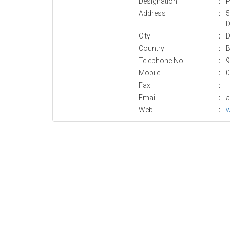
Designation
:
P
Address
:
5
D
City
:
D
Country
:
B
Telephone No.
:
9
Mobile
:
0
Fax
:
Email
:
a
Web
:
w