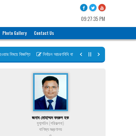
09:27:35 PM
Photo Gallery
Contact Us
 বিষয়ে বিজ্ঞপ্তি
নির্বাচন আচরণবিধি বায়রা ২০২৬-২০২৮
নির্বাচন তফসিল বা
জনাব মোহাম্মদ বদরুল হক
যুগ্মসচিব (পরিকল্পনা)
বাণিজ্য মন্ত্রণালয়
ও