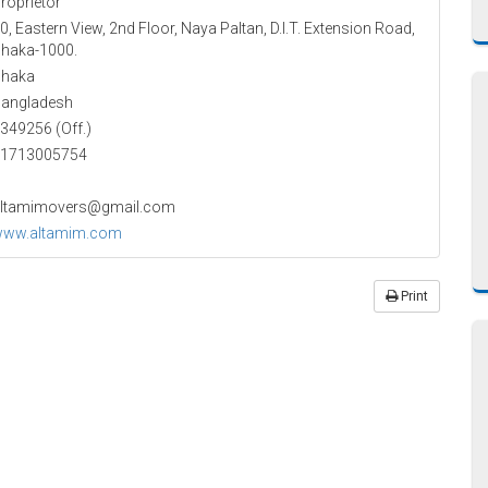
roprietor
0, Eastern View, 2nd Floor, Naya Paltan, D.I.T. Extension Road,
haka-1000.
haka
angladesh
349256 (Off.)
1713005754
ltamimovers@gmail.com
ww.altamim.com
Print