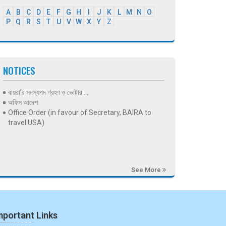
A
B
C
D
E
F
G
H
I
J
K
L
M
N
O
P
Q
R
S
T
U
V
W
X
Y
Z
NOTICES
বায়রা’র সদস্যপদ গ্রহণ ও ভোটার ...
অফিস আদেশ
Office Order (in favour of Secretary, BAIRA to
travel USA)
See More
mportant Links