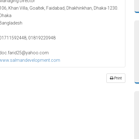
Managing Director
106, Khan Villa, Goaltek, Faidabad, Dhakhinkhan, Dhaka-1230.
Dhaka
Bangladesh
01711592448, 01819220948
doc.farid25@yahoo.com
www.salmandevelopment.com
Print