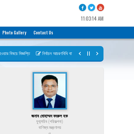
11:03:14 AM
Photo Gallery
Contact Us
 বিষয়ে বিজ্ঞপ্তি
নির্বাচন আচরণবিধি বায়রা ২০২৬-২০২৮
নির্বাচন তফসিল বা
জনাব মোহাম্মদ বদরুল হক
যুগ্মসচিব (পরিকল্পনা)
বাণিজ্য মন্ত্রণালয়
ও