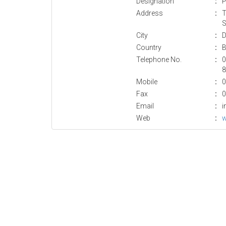
Designation
:
P
Address
:
T
S
City
:
D
Country
:
B
Telephone No.
:
0
8
Mobile
:
0
Fax
:
0
Email
:
i
Web
:
w