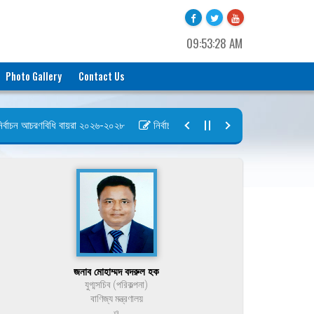
09:53:29 AM
Photo Gallery
Contact Us
বাচন আচরণবিধি বায়রা ২০২৬-২০২৮
নির্বাচন তফসিল বায়রা ২০২৬-২০২৮
বায়রা’র
জনাব মোহাম্মদ বদরুল হক
যুগ্মসচিব (পরিকল্পনা)
বাণিজ্য মন্ত্রণালয়
ও