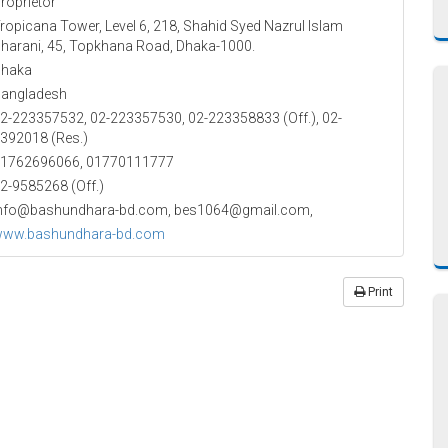
roprietor
ropicana Tower, Level 6, 218, Shahid Syed Nazrul Islam
harani, 45, Topkhana Road, Dhaka-1000.
haka
angladesh
2-223357532, 02-223357530, 02-223358833 (Off.), 02-
392018 (Res.)
1762696066, 01770111777
2-9585268 (Off.)
nfo@bashundhara-bd.com, bes1064@gmail.com,
ww.bashundhara-bd.com
Print