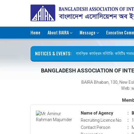
Home
About BAIRA
Message
Executive Comm
NOTICES & EVENTS:
রিক্রুটিং এজেন্সি সংশ্লিষ্ট সামগ্রিক কার্যক্রম মনিটরিং কমিটির সভার কা
ছুটির বিজ্ঞপ্তি (জুলাই গণঅভ্যুত্থান দিবস)
BANGLADESH ASSOCIATION OF INTE
BAIRA Bhaban, 130, New Es
Web: w
Membe
Name of Agency
:
B
Recruiting Licence No.
:
1
Contact Person
:
M