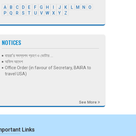
A
B
C
D
E
F
G
H
I
J
K
L
M
N
O
P
Q
R
S
T
U
V
W
X
Y
Z
NOTICES
বায়রা’র সদস্যপদ গ্রহণ ও ভোটার ...
অফিস আদেশ
Office Order (in favour of Secretary, BAIRA to
travel USA)
See More
mportant Links