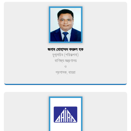
জনাব মোহাম্মদ বদরুল হক
যুগ্মসচিব (পরিকল্পনা)
বাণিজ্য মন্ত্রণালয়
ও
প্রশাসক, বায়রা