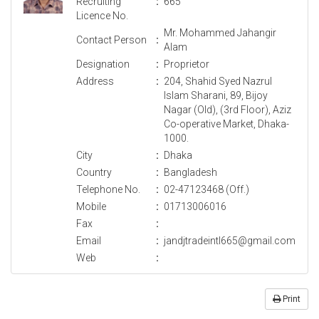
Recruiting
:
665
Licence No.
Mr. Mohammed Jahangir
Contact Person
:
Alam
Designation
:
Proprietor
Address
:
204, Shahid Syed Nazrul
Islam Sharani, 89, Bijoy
Nagar (Old), (3rd Floor), Aziz
Co-operative Market, Dhaka-
1000.
City
:
Dhaka
Country
:
Bangladesh
Telephone No.
:
02-47123468 (Off.)
Mobile
:
01713006016
Fax
:
Email
:
jandjtradeintl665@gmail.com
Web
:
Print