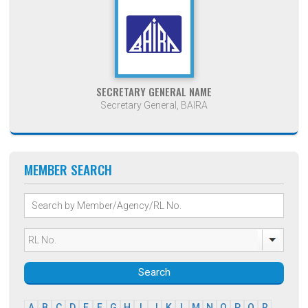
SECRETARY GENERAL NAME
Secretary General, BAIRA
MEMBER SEARCH
Search
A
B
C
D
E
F
G
H
I
J
K
L
M
N
O
P
Q
R