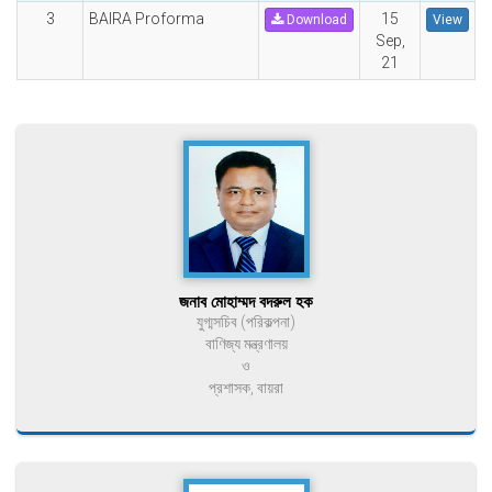
3
BAIRA Proforma
15
Download
View
Sep,
21
জনাব মোহাম্মদ বদরুল হক
যুগ্মসচিব (পরিকল্পনা)
বাণিজ্য মন্ত্রণালয়
ও
প্রশাসক, বায়রা