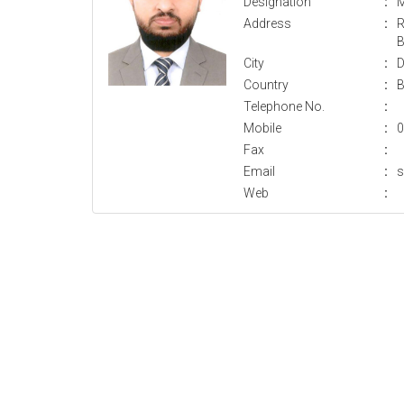
Designation
:
M
Address
:
R
B
City
:
D
Country
:
B
Telephone No.
:
Mobile
:
0
Fax
:
Email
:
s
Web
: