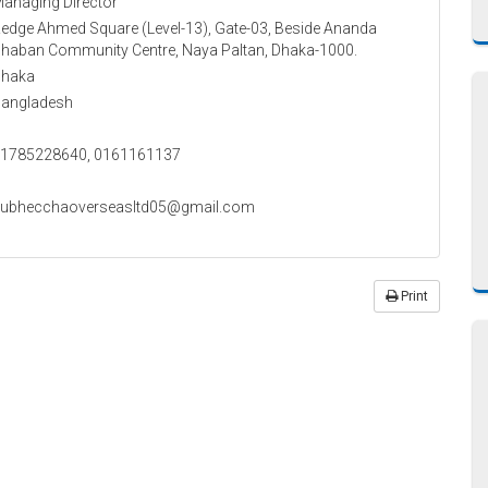
anaging Director
edge Ahmed Square (Level-13), Gate-03, Beside Ananda
haban Community Centre, Naya Paltan, Dhaka-1000.
haka
angladesh
1785228640, 0161161137
ubhecchaoverseasltd05@gmail.com
Print