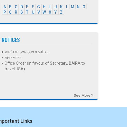
A
B
C
D
E
F
G
H
I
J
K
L
M
N
O
P
Q
R
S
T
U
V
W
X
Y
Z
NOTICES
বায়রা’র সদস্যপদ গ্রহণ ও ভোটার ...
অফিস আদেশ
Office Order (in favour of Secretary, BAIRA to
travel USA)
See More
mportant Links