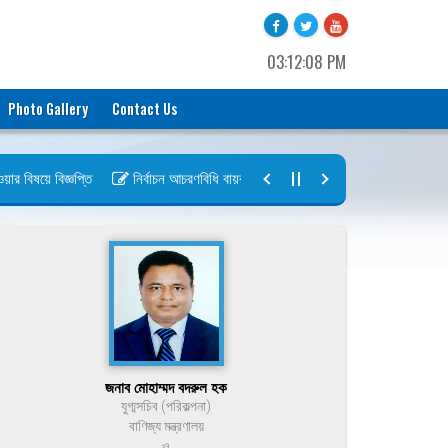
03:12:08 PM
Photo Gallery
Contact Us
বিষয়ে বিজ্ঞপ্তি
নির্বাচন আচরণবিধি বায়রা ২০২৬-২০২৮
নির্বাচন তফসিল বায়র
জনাব মোহাম্মদ বদরুল হক
যুগ্মসচিব (পরিকল্পনা)
বাণিজ্য মন্ত্রণালয়
ও