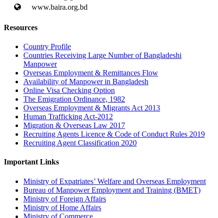
www.baira.org.bd
Resources
Country Profile
Countries Receiving Large Number of Bangladeshi
Manpower
Overseas Employment & Remittances Flow
Availability of Manpower in Bangladesh
Online Visa Checking Option
The Emigration Ordinance, 1982
Overseas Employment & Migrants Act 2013
Human Trafficking Act-2012
Migration & Overseas Law 2017
Recruiting Agents Licence & Code of Conduct Rules 2019
Recruiting Agent Classification 2020
Important Links
Ministry of Expatriates’ Welfare and Overseas Employment
Bureau of Manpower Employment and Training (BMET)
Ministry of Foreign Affairs
Ministry of Home Affairs
Ministry of Commerce