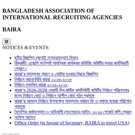
BANGLADESH ASSOCIATION OF
INTERNATIONAL RECRUITING AGENCIES
BAIRA
NOTICES & EVENTS:
ছুটির বিজ্ঞপ্তি (জুলাই গণঅভ্যুত্থান দিবস)
রিক্রুটিং এজেন্সি সংশ্লিষ্ট সামগ্রিক কার্যক্রম মনিটরিং কমিটির সভার কার্যবিবরণী
প্রেরণ।
বায়রা’র সদস্যপদ গ্রহণ ও ভোটার হওয়ার বিষয়ে বিজ্ঞপ্তি
নির্বাচন আচরণবিধি বায়রা ২০২৬-২০২৮
নির্বাচন তফসিল বায়রা ২০২৬-২০২৮
বায়রা’র 2026-2028 মেয়াদী দ্বি-বার্ষিক কার্যনির্বাহী কমিটির নির্বাচন পরিচালনার
জন্য নির্বাচন বোর্ড ও নির্বাচন আপীল বোর্ড গঠন প্রসঙ্গে
বায়রা’র আসন্ন নির্বাচন উপলক্ষ্যে সদস্যপদ নবায়ন ফি ও সমুদয় বকেয়া পরিশোধ
প্রসঙ্গে
বৈদেশিক কর্মসংস্থান ও অভিবাসী (সংশোধন) আইন, ২০২৬ গেজেট কপি প্রেরণ
অফিস আদেশ
Office Order (in favour of Secretary, BAIRA to travel USA)