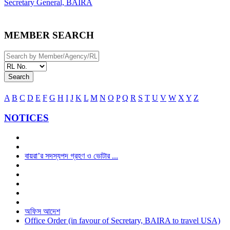
Secretary General, BAIRA
MEMBER SEARCH
Search
A
B
C
D
E
F
G
H
I
J
K
L
M
N
O
P
Q
R
S
T
U
V
W
X
Y
Z
NOTICES
বায়রা’র সদস্যপদ গ্রহণ ও ভোটার ...
অফিস আদেশ
Office Order (in favour of Secretary, BAIRA to travel USA)