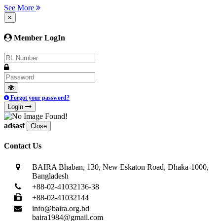
See More
×
Member LogIn
Forgot your password?
Login
adsasf
Close
Contact Us
BAIRA Bhaban, 130, New Eskaton Road, Dhaka-1000,
Bangladesh
+88-02-41032136-38
+88-02-41032144
info@baira.org.bd
baira1984@gmail.com