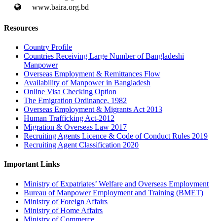
www.baira.org.bd
Resources
Country Profile
Countries Receiving Large Number of Bangladeshi
Manpower
Overseas Employment & Remittances Flow
Availability of Manpower in Bangladesh
Online Visa Checking Option
The Emigration Ordinance, 1982
Overseas Employment & Migrants Act 2013
Human Trafficking Act-2012
Migration & Overseas Law 2017
Recruiting Agents Licence & Code of Conduct Rules 2019
Recruiting Agent Classification 2020
Important Links
Ministry of Expatriates’ Welfare and Overseas Employment
Bureau of Manpower Employment and Training (BMET)
Ministry of Foreign Affairs
Ministry of Home Affairs
Ministry of Commerce