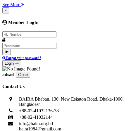
See More
×
Member LogIn
Forgot your password?
Login
adsasf
Close
Contact Us
BAIRA Bhaban, 130, New Eskaton Road, Dhaka-1000,
Bangladesh
+88-02-41032136-38
+88-02-41032144
info@baira.org.bd
baira1984@gmail.com