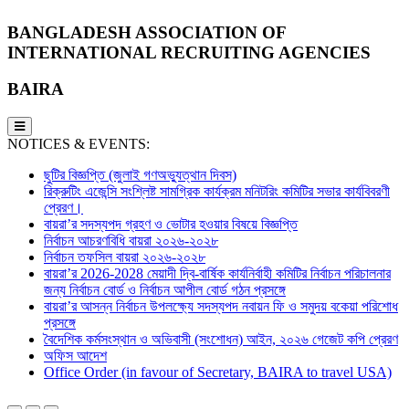
BANGLADESH ASSOCIATION OF
INTERNATIONAL RECRUITING AGENCIES
BAIRA
NOTICES & EVENTS:
ছুটির বিজ্ঞপ্তি (জুলাই গণঅভ্যুত্থান দিবস)
রিক্রুটিং এজেন্সি সংশ্লিষ্ট সামগ্রিক কার্যক্রম মনিটরিং কমিটির সভার কার্যবিবরণী
প্রেরণ।
বায়রা’র সদস্যপদ গ্রহণ ও ভোটার হওয়ার বিষয়ে বিজ্ঞপ্তি
নির্বাচন আচরণবিধি বায়রা ২০২৬-২০২৮
নির্বাচন তফসিল বায়রা ২০২৬-২০২৮
বায়রা’র 2026-2028 মেয়াদী দ্বি-বার্ষিক কার্যনির্বাহী কমিটির নির্বাচন পরিচালনার
জন্য নির্বাচন বোর্ড ও নির্বাচন আপীল বোর্ড গঠন প্রসঙ্গে
বায়রা’র আসন্ন নির্বাচন উপলক্ষ্যে সদস্যপদ নবায়ন ফি ও সমুদয় বকেয়া পরিশোধ
প্রসঙ্গে
বৈদেশিক কর্মসংস্থান ও অভিবাসী (সংশোধন) আইন, ২০২৬ গেজেট কপি প্রেরণ
অফিস আদেশ
Office Order (in favour of Secretary, BAIRA to travel USA)