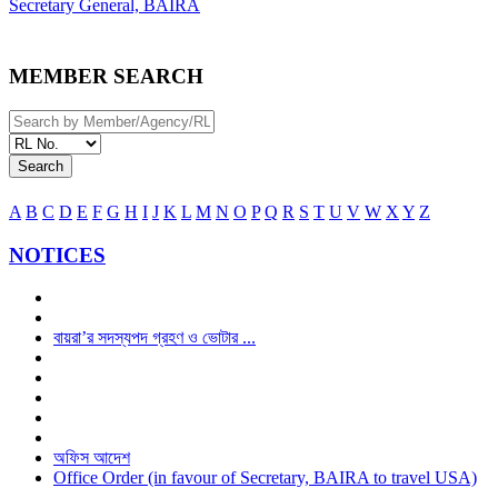
Secretary General, BAIRA
MEMBER SEARCH
Search
A
B
C
D
E
F
G
H
I
J
K
L
M
N
O
P
Q
R
S
T
U
V
W
X
Y
Z
NOTICES
বায়রা’র সদস্যপদ গ্রহণ ও ভোটার ...
অফিস আদেশ
Office Order (in favour of Secretary, BAIRA to travel USA)