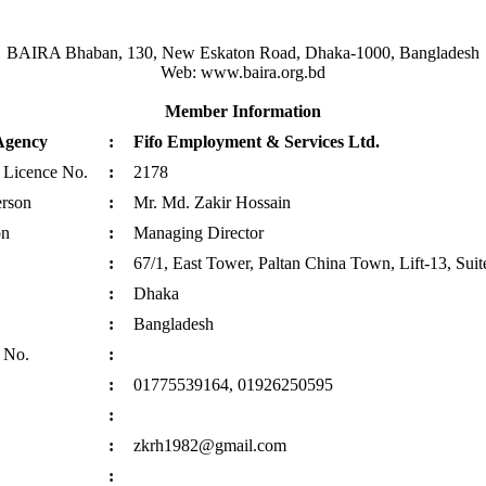
BAIRA Bhaban, 130, New Eskaton Road, Dhaka-1000, Bangladesh
Web: www.baira.org.bd
Member Information
Agency
:
Fifo Employment & Services Ltd.
 Licence No.
:
2178
erson
:
Mr. Md. Zakir Hossain
on
:
Managing Director
:
67/1, East Tower, Paltan China Town, Lift-13, Sui
:
Dhaka
:
Bangladesh
 No.
:
:
01775539164, 01926250595
:
:
zkrh1982@gmail.com
: