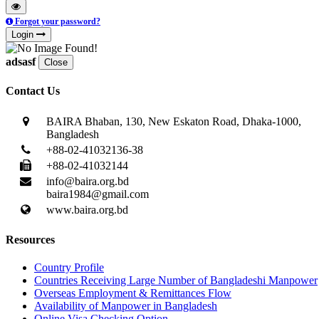
Forgot your password?
Login
adsasf
Close
Contact Us
BAIRA Bhaban, 130, New Eskaton Road, Dhaka-1000,
Bangladesh
+88-02-41032136-38
+88-02-41032144
info@baira.org.bd
baira1984@gmail.com
www.baira.org.bd
Resources
Country Profile
Countries Receiving Large Number of Bangladeshi Manpower
Overseas Employment & Remittances Flow
Availability of Manpower in Bangladesh
Online Visa Checking Option