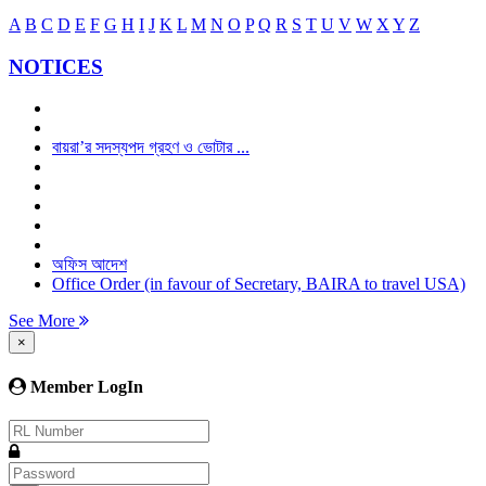
A
B
C
D
E
F
G
H
I
J
K
L
M
N
O
P
Q
R
S
T
U
V
W
X
Y
Z
NOTICES
বায়রা’র সদস্যপদ গ্রহণ ও ভোটার ...
অফিস আদেশ
Office Order (in favour of Secretary, BAIRA to travel USA)
See More
×
Member LogIn