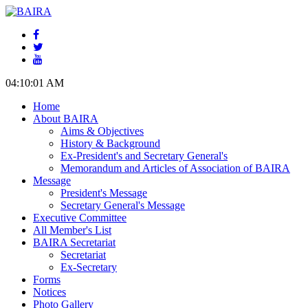
04:10:02 AM
Home
About BAIRA
Aims & Objectives
History & Background
Ex-President's and Secretary General's
Memorandum and Articles of Association of BAIRA
Message
President's Message
Secretary General's Message
Executive Committee
All Member's List
BAIRA Secretariat
Secretariat
Ex-Secretary
Forms
Notices
Photo Gallery