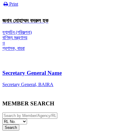
Print
জনাব মোহাম্মদ বদরুল হক
যুগ্মসচিব (পরিকল্পনা)
বাণিজ্য মন্ত্রণালয়
ও
প্রশাসক, বায়রা
Secretary General Name
Secretary General, BAIRA
MEMBER SEARCH
Search