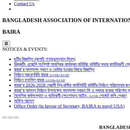
Contact Us
BANGLADESH ASSOCIATION OF INTERNATIO
BAIRA
NOTICES & EVENTS:
ছুটির বিজ্ঞপ্তি (জুলাই গণঅভ্যুত্থান দিবস)
রিক্রুটিং এজেন্সি সংশ্লিষ্ট সামগ্রিক কার্যক্রম মনিটরিং কমিটির সভার কার্যবিবরণী প
বায়রা’র সদস্যপদ গ্রহণ ও ভোটার হওয়ার বিষয়ে বিজ্ঞপ্তি
নির্বাচন আচরণবিধি বায়রা ২০২৬-২০২৮
নির্বাচন তফসিল বায়রা ২০২৬-২০২৮
বায়রা’র 2026-2028 মেয়াদী দ্বি-বার্ষিক কার্যনির্বাহী কমিটির নির্বাচন পরিচালনার জন্
বায়রা’র আসন্ন নির্বাচন উপলক্ষ্যে সদস্যপদ নবায়ন ফি ও সমুদয় বকেয়া পরিশোধ প্র
বৈদেশিক কর্মসংস্থান ও অভিবাসী (সংশোধন) আইন, ২০২৬ গেজেট কপি প্রেরণ
অফিস আদেশ
Office Order (in favour of Secretary, BAIRA to travel USA)
BANGLADESH