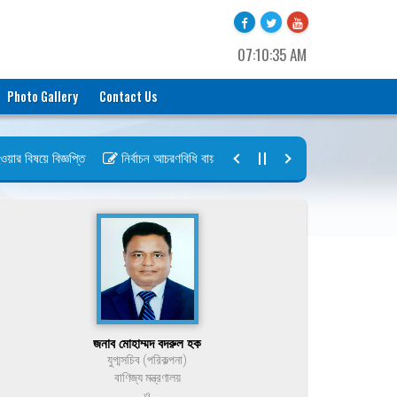
07:10:35 AM
Photo Gallery
Contact Us
 বিষয়ে বিজ্ঞপ্তি
নির্বাচন আচরণবিধি বায়রা ২০২৬-২০২৮
নির্বাচন তফসিল বায়
জনাব মোহাম্মদ বদরুল হক
যুগ্মসচিব (পরিকল্পনা)
বাণিজ্য মন্ত্রণালয়
ও