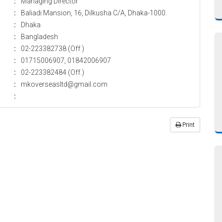
:
Managing Director
:
Baliadi Mansion, 16, Dilkusha C/A, Dhaka-1000.
:
Dhaka
:
Bangladesh
:
02-223382738 (Off.)
:
01715006907, 01842006907
:
02-223382484 (Off.)
:
mkoverseasltd@gmail.com
:
Print