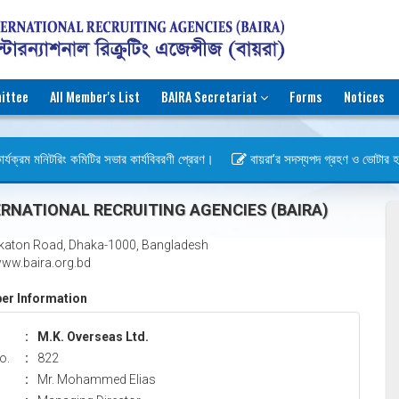
ittee
All Member's List
BAIRA Secretariat
Forms
Notices
্যক্রম মনিটরিং কমিটির সভার কার্যবিবরণী প্রেরণ।
বায়রা’র সদস্যপদ গ্রহণ ও ভোটার হওয়ার
স)
RNATIONAL RECRUITING AGENCIES (BAIRA)
katon Road, Dhaka-1000, Bangladesh
ww.baira.org.bd
r Information
:
M.K. Overseas Ltd.
o.
:
822
:
Mr. Mohammed Elias