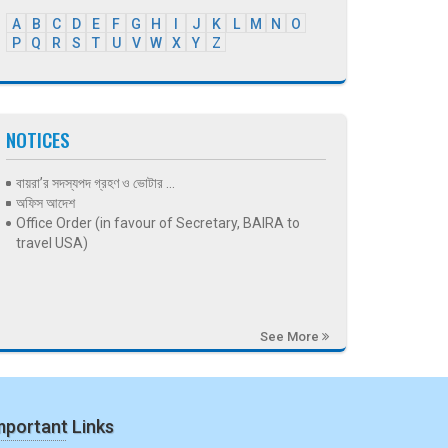
A
B
C
D
E
F
G
H
I
J
K
L
M
N
O
P
Q
R
S
T
U
V
W
X
Y
Z
NOTICES
বায়রা’র সদস্যপদ গ্রহণ ও ভোটার ...
অফিস আদেশ
Office Order (in favour of Secretary, BAIRA to
travel USA)
See More
mportant Links