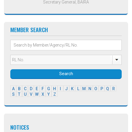
Secretary General, BAIRA
MEMBER SEARCH
Search
A
B
C
D
E
F
G
H
I
J
K
L
M
N
O
P
Q
R
S
T
U
V
W
X
Y
Z
NOTICES