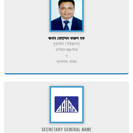
জনাব মোহাম্মদ বদরুল হক
যুগ্মসচিব (পরিকল্পনা)
বাণিজ্য মন্ত্রণালয়
ও
প্রশাসক, বায়রা
SECRETARY GENERAL NAME