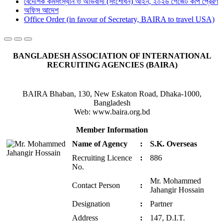
বৈদেশিক কর্মসংস্থান ও অভিবাসী (সংশোধন) আইন, ২০২৬ গেজেট কপি প্রেরণ
অফিস আদেশ
Office Order (in favour of Secretary, BAIRA to travel USA)
BANGLADESH ASSOCIATION OF INTERNATIONAL
RECRUITING AGENCIES (BAIRA)
BAIRA Bhaban, 130, New Eskaton Road, Dhaka-1000,
Bangladesh
Web: www.baira.org.bd
Member Information
Name of Agency
:
S.K. Overseas
Recruiting Licence
:
886
No.
Mr. Mohammed
Contact Person
:
Jahangir Hossain
Designation
:
Partner
Address
:
147, D.I.T.