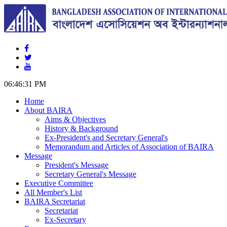
06:46:32 PM
Home
About BAIRA
Aims & Objectives
History & Background
Ex-President's and Secretary General's
Memorandum and Articles of Association of BAIRA
Message
President's Message
Secretary General's Message
Executive Committee
All Member's List
BAIRA Secretariat
Secretariat
Ex-Secretary