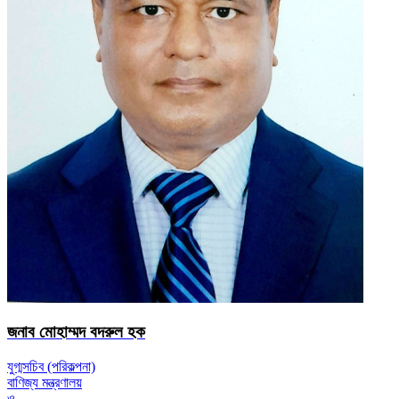
জনাব মোহাম্মদ বদরুল হক
যুগ্মসচিব (পরিকল্পনা)
বাণিজ্য মন্ত্রণালয়
ও