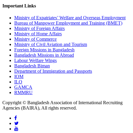
Important Links
Ministry of Expatriates’ Welfare and Overseas Employment
Bureau of Manpower Employment and Training (BMET)
Ministry of Foreign Affairs
Ministry of Home Affairs
Ministry of Commerce
Ministry of Civil Aviation and Tourism
Foreign Missions in Bangladesh
Bangladesh Missions in Abroad
Labour Welfare Wings
Bangladesh Biman
Department of Immigration and Passports
IOM
ILO
GAMCA
RMMRU
Copyright © Bangladesh Association of International Recruiting
Agencies (BAIRA), All rights reserved.