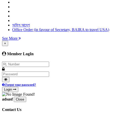
অফিস আদেশ
Office Order (in favour of Secretary, BAIRA to travel USA)
See More
×
Member LogIn
Forgot your password?
Login
adsasf
Close
Contact Us