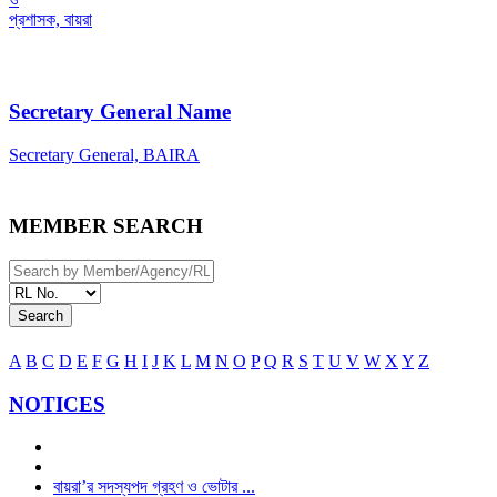
প্রশাসক, বায়রা
Secretary General Name
Secretary General, BAIRA
MEMBER SEARCH
Search
A
B
C
D
E
F
G
H
I
J
K
L
M
N
O
P
Q
R
S
T
U
V
W
X
Y
Z
NOTICES
বায়রা’র সদস্যপদ গ্রহণ ও ভোটার ...