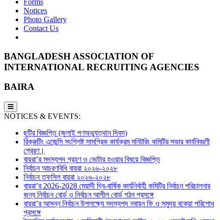
Forms
Notices
Photo Gallery
Contact Us
BANGLADESH ASSOCIATION OF
INTERNATIONAL RECRUITING AGENCIES
BAIRA
NOTICES & EVENTS:
ছুটির বিজ্ঞপ্তি (জুলাই গণঅভ্যুত্থান দিবস)
রিক্রুটিং এজেন্সি সংশ্লিষ্ট সামগ্রিক কার্যক্রম মনিটরিং কমিটির সভার কার্যবিবরণী
প্রেরণ।
বায়রা’র সদস্যপদ গ্রহণ ও ভোটার হওয়ার বিষয়ে বিজ্ঞপ্তি
নির্বাচন আচরণবিধি বায়রা ২০২৬-২০২৮
নির্বাচন তফসিল বায়রা ২০২৬-২০২৮
বায়রা’র 2026-2028 মেয়াদী দ্বি-বার্ষিক কার্যনির্বাহী কমিটির নির্বাচন পরিচালনার
জন্য নির্বাচন বোর্ড ও নির্বাচন আপীল বোর্ড গঠন প্রসঙ্গে
বায়রা’র আসন্ন নির্বাচন উপলক্ষ্যে সদস্যপদ নবায়ন ফি ও সমুদয় বকেয়া পরিশোধ
প্রসঙ্গে