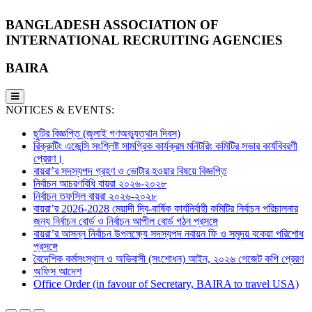
BANGLADESH ASSOCIATION OF
INTERNATIONAL RECRUITING AGENCIES
BAIRA
NOTICES & EVENTS:
ছুটির বিজ্ঞপ্তি (জুলাই গণঅভ্যুত্থান দিবস)
রিক্রুটিং এজেন্সি সংশ্লিষ্ট সামগ্রিক কার্যক্রম মনিটরিং কমিটির সভার কার্যবিবরণী
প্রেরণ।
বায়রা’র সদস্যপদ গ্রহণ ও ভোটার হওয়ার বিষয়ে বিজ্ঞপ্তি
নির্বাচন আচরণবিধি বায়রা ২০২৬-২০২৮
নির্বাচন তফসিল বায়রা ২০২৬-২০২৮
বায়রা’র 2026-2028 মেয়াদী দ্বি-বার্ষিক কার্যনির্বাহী কমিটির নির্বাচন পরিচালনার
জন্য নির্বাচন বোর্ড ও নির্বাচন আপীল বোর্ড গঠন প্রসঙ্গে
বায়রা’র আসন্ন নির্বাচন উপলক্ষ্যে সদস্যপদ নবায়ন ফি ও সমুদয় বকেয়া পরিশোধ
প্রসঙ্গে
বৈদেশিক কর্মসংস্থান ও অভিবাসী (সংশোধন) আইন, ২০২৬ গেজেট কপি প্রেরণ
অফিস আদেশ
Office Order (in favour of Secretary, BAIRA to travel USA)