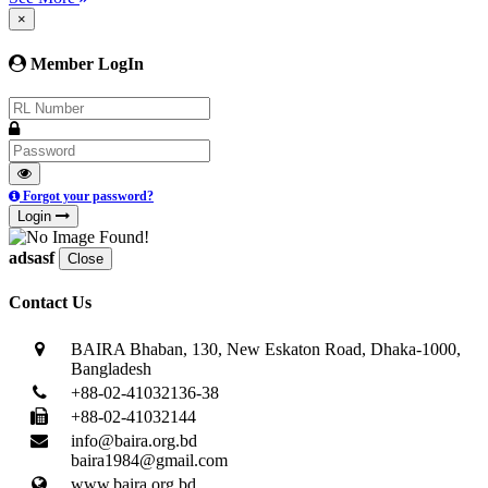
×
Member LogIn
Forgot your password?
Login
adsasf
Close
Contact Us
BAIRA Bhaban, 130, New Eskaton Road, Dhaka-1000,
Bangladesh
+88-02-41032136-38
+88-02-41032144
info@baira.org.bd
baira1984@gmail.com
www.baira.org.bd