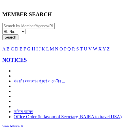
MEMBER SEARCH
Search
A
B
C
D
E
F
G
H
I
J
K
L
M
N
O
P
Q
R
S
T
U
V
W
X
Y
Z
NOTICES
বায়রা’র সদস্যপদ গ্রহণ ও ভোটার ...
অফিস আদেশ
Office Order (in favour of Secretary, BAIRA to travel USA)
See More