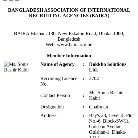
BANGLADESH ASSOCIATION OF INTERNATIONAL
RECRUITING AGENCIES (BAIRA)
BAIRA Bhaban, 130, New Eskaton Road, Dhaka-1000,
Bangladesh
Web: www.baira.org.bd
Member Information
Name of Agency
:
Dokkho Solutions
Ltd.
Recruiting Licence
:
2704
No.
Ms. Sonia Bashir
Contact Person
:
Kabir
Designation
:
Chairman
Address
:
Bay's 23, Level-4, Plot
No.-6, Block-SW(I),
Gulshan Avenue,
Gulshan-1, Dhaka-
1212.