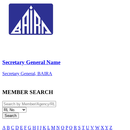
Secretary General Name
Secretary General, BAIRA
MEMBER SEARCH
Search
A
B
C
D
E
F
G
H
I
J
K
L
M
N
O
P
Q
R
S
T
U
V
W
X
Y
Z