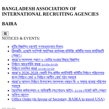
BANGLADESH ASSOCIATION OF
INTERNATIONAL RECRUITING AGENCIES
BAIRA
NOTICES & EVENTS:
ছুটির বিজ্ঞপ্তি (জুলাই গণঅভ্যুত্থান দিবস)
রিক্রুটিং এজেন্সি সংশ্লিষ্ট সামগ্রিক কার্যক্রম মনিটরিং কমিটির সভার কার্যবিবরণী
প্রেরণ।
বায়রা’র সদস্যপদ গ্রহণ ও ভোটার হওয়ার বিষয়ে বিজ্ঞপ্তি
নির্বাচন আচরণবিধি বায়রা ২০২৬-২০২৮
নির্বাচন তফসিল বায়রা ২০২৬-২০২৮
বায়রা’র 2026-2028 মেয়াদী দ্বি-বার্ষিক কার্যনির্বাহী কমিটির নির্বাচন পরিচালনার
জন্য নির্বাচন বোর্ড ও নির্বাচন আপীল বোর্ড গঠন প্রসঙ্গে
বায়রা’র আসন্ন নির্বাচন উপলক্ষ্যে সদস্যপদ নবায়ন ফি ও সমুদয় বকেয়া পরিশোধ
প্রসঙ্গে
বৈদেশিক কর্মসংস্থান ও অভিবাসী (সংশোধন) আইন, ২০২৬ গেজেট কপি প্রেরণ
অফিস আদেশ
Office Order (in favour of Secretary, BAIRA to travel USA)