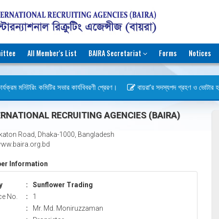
ittee
All Member's List
BAIRA Secretariat
Forms
Notices
্যক্রম মনিটরিং কমিটির সভার কার্যবিবরণী প্রেরণ।
বায়রা’র সদস্যপদ গ্রহণ ও ভোটার হওয়ার
স)
RNATIONAL RECRUITING AGENCIES (BAIRA)
katon Road, Dhaka-1000, Bangladesh
ww.baira.org.bd
r Information
y
:
Sunflower Trading
ce No.
:
1
:
Mr. Md. Moniruzzaman