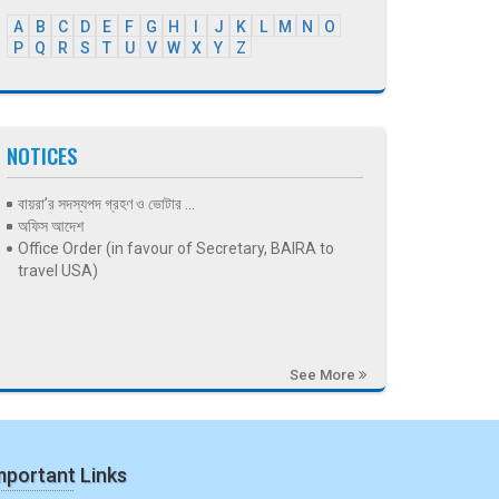
A
B
C
D
E
F
G
H
I
J
K
L
M
N
O
P
Q
R
S
T
U
V
W
X
Y
Z
NOTICES
বায়রা’র সদস্যপদ গ্রহণ ও ভোটার ...
অফিস আদেশ
Office Order (in favour of Secretary, BAIRA to
travel USA)
See More
mportant Links