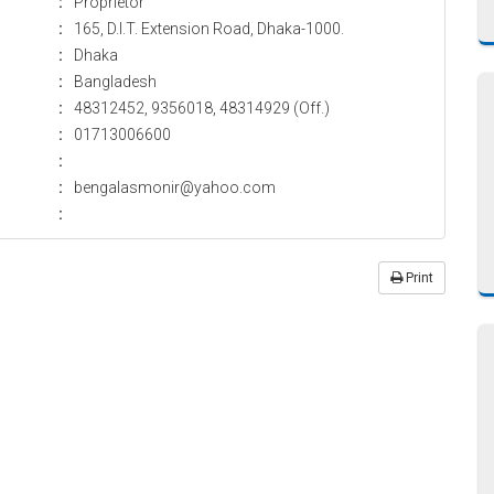
:
Proprietor
:
165, D.I.T. Extension Road, Dhaka-1000.
:
Dhaka
:
Bangladesh
:
48312452, 9356018, 48314929 (Off.)
:
01713006600
:
:
bengalasmonir@yahoo.com
:
Print