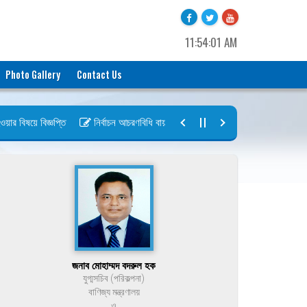
11:54:01 AM
Photo Gallery
Contact Us
 বিষয়ে বিজ্ঞপ্তি
নির্বাচন আচরণবিধি বায়রা ২০২৬-২০২৮
নির্বাচন তফসিল বায়
জনাব মোহাম্মদ বদরুল হক
যুগ্মসচিব (পরিকল্পনা)
বাণিজ্য মন্ত্রণালয়
ও