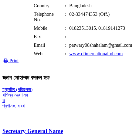
Country
:
Bangladesh
Telephone
:
02-334474353 (Off.)
No.
Mobile
:
01823513015, 01819141273
Fax
:
Email
:
patwary08shahalam@gmail.com
Web
:
www.cfinternationalbd.com
Print
জনাব মোহাম্মদ বদরুল হক
যুগ্মসচিব (পরিকল্পনা)
বাণিজ্য মন্ত্রণালয়
ও
প্রশাসক, বায়রা
Secretary General Name