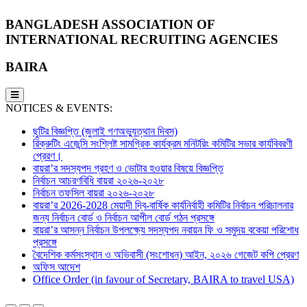
BANGLADESH ASSOCIATION OF
INTERNATIONAL RECRUITING AGENCIES
BAIRA
NOTICES & EVENTS:
ছুটির বিজ্ঞপ্তি (জুলাই গণঅভ্যুত্থান দিবস)
রিক্রুটিং এজেন্সি সংশ্লিষ্ট সামগ্রিক কার্যক্রম মনিটরিং কমিটির সভার কার্যবিবরণী
প্রেরণ।
বায়রা’র সদস্যপদ গ্রহণ ও ভোটার হওয়ার বিষয়ে বিজ্ঞপ্তি
নির্বাচন আচরণবিধি বায়রা ২০২৬-২০২৮
নির্বাচন তফসিল বায়রা ২০২৬-২০২৮
বায়রা’র 2026-2028 মেয়াদী দ্বি-বার্ষিক কার্যনির্বাহী কমিটির নির্বাচন পরিচালনার
জন্য নির্বাচন বোর্ড ও নির্বাচন আপীল বোর্ড গঠন প্রসঙ্গে
বায়রা’র আসন্ন নির্বাচন উপলক্ষ্যে সদস্যপদ নবায়ন ফি ও সমুদয় বকেয়া পরিশোধ
প্রসঙ্গে
বৈদেশিক কর্মসংস্থান ও অভিবাসী (সংশোধন) আইন, ২০২৬ গেজেট কপি প্রেরণ
অফিস আদেশ
Office Order (in favour of Secretary, BAIRA to travel USA)