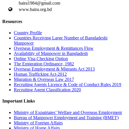
baira1984@gmail.com
www.baira.org.bd
Resources
Country Profile
Countries Receiving Large Number of Bangladeshi
Manpower
Overseas Employment & Remittances Flow
Availability of Manpower in Bangladesh
Online Visa Checking Option
The Emigration Ordinance, 1982
Overseas Employment & Migrants Act 2013
Human Trafficking Act-2012
Migration & Overseas Law 2017
Recruiting Agents Licence & Code of Conduct Rules 2019
Recruiting Agent Classification 2020
Important Links
Ministry of Expatriates’ Welfare and Overseas Employment
Bureau of Manpower Employment and Training (BMET)
Ministry of Foreign Affairs
Ministry of Home Affairs