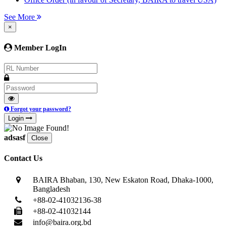
See More
×
Member LogIn
Forgot your password?
Login
adsasf
Close
Contact Us
BAIRA Bhaban, 130, New Eskaton Road, Dhaka-1000,
Bangladesh
+88-02-41032136-38
+88-02-41032144
info@baira.org.bd