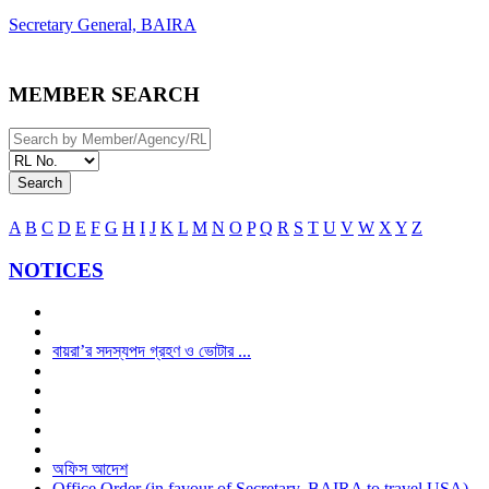
Secretary General, BAIRA
MEMBER SEARCH
Search
A
B
C
D
E
F
G
H
I
J
K
L
M
N
O
P
Q
R
S
T
U
V
W
X
Y
Z
NOTICES
বায়রা’র সদস্যপদ গ্রহণ ও ভোটার ...
অফিস আদেশ
Office Order (in favour of Secretary, BAIRA to travel USA)