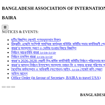
BANGLADESH ASSOCIATION OF INTERNATIO
BAIRA
NOTICES & EVENTS:
ছুটির বিজ্ঞপ্তি (জুলাই গণঅভ্যুত্থান দিবস)
রিক্রুটিং এজেন্সি সংশ্লিষ্ট সামগ্রিক কার্যক্রম মনিটরিং কমিটির সভার কার্যবিবরণী প
বায়রা’র সদস্যপদ গ্রহণ ও ভোটার হওয়ার বিষয়ে বিজ্ঞপ্তি
নির্বাচন আচরণবিধি বায়রা ২০২৬-২০২৮
নির্বাচন তফসিল বায়রা ২০২৬-২০২৮
বায়রা’র 2026-2028 মেয়াদী দ্বি-বার্ষিক কার্যনির্বাহী কমিটির নির্বাচন পরিচালনার জন্
বায়রা’র আসন্ন নির্বাচন উপলক্ষ্যে সদস্যপদ নবায়ন ফি ও সমুদয় বকেয়া পরিশোধ প্র
বৈদেশিক কর্মসংস্থান ও অভিবাসী (সংশোধন) আইন, ২০২৬ গেজেট কপি প্রেরণ
অফিস আদেশ
Office Order (in favour of Secretary, BAIRA to travel USA)
BANGLADESH