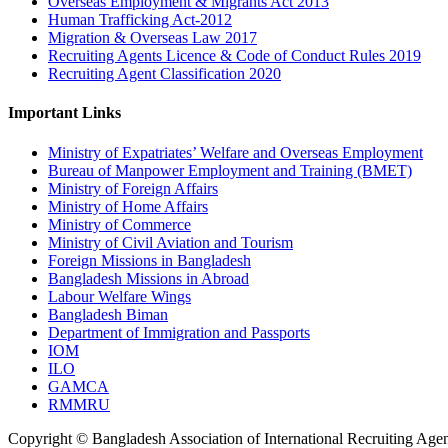
Overseas Employment & Migrants Act 2013
Human Trafficking Act-2012
Migration & Overseas Law 2017
Recruiting Agents Licence & Code of Conduct Rules 2019
Recruiting Agent Classification 2020
Important Links
Ministry of Expatriates’ Welfare and Overseas Employment
Bureau of Manpower Employment and Training (BMET)
Ministry of Foreign Affairs
Ministry of Home Affairs
Ministry of Commerce
Ministry of Civil Aviation and Tourism
Foreign Missions in Bangladesh
Bangladesh Missions in Abroad
Labour Welfare Wings
Bangladesh Biman
Department of Immigration and Passports
IOM
ILO
GAMCA
RMMRU
Copyright © Bangladesh Association of International Recruiting Agen