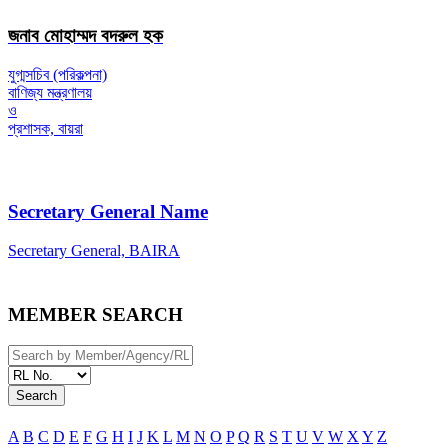
জনাব মোহাম্মদ বদরুল হক
যুগ্মসচিব (পরিকল্পনা)
বাণিজ্য মন্ত্রণালয়
ও
প্রশাসক, বায়রা
Secretary General Name
Secretary General, BAIRA
MEMBER SEARCH
Search
A
B
C
D
E
F
G
H
I
J
K
L
M
N
O
P
Q
R
S
T
U
V
W
X
Y
Z