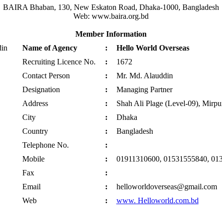
BAIRA Bhaban, 130, New Eskaton Road, Dhaka-1000, Bangladesh
Web: www.baira.org.bd
Member Information
Name of Agency
:
Hello World Overseas
Recruiting Licence No.
:
1672
Contact Person
:
Mr. Md. Alauddin
Designation
:
Managing Partner
Address
:
Shah Ali Plage (Level-09), Mirp
City
:
Dhaka
Country
:
Bangladesh
Telephone No.
:
Mobile
:
01911310600, 01531555840, 01
Fax
:
Email
:
helloworldoverseas@gmail.com
Web
:
www. Helloworld.com.bd