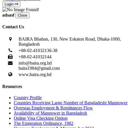
Login
adsasf
Close
Contact Us
BAIRA Bhaban, 130, New Eskaton Road, Dhaka-1000,
Bangladesh
+88-02-41032136-38
+88-02-41032144
info@baira.org.bd
baira1984@gmail.com
www.baira.org.bd
Resources
Country Profile
Countries Receiving Large Number of Bangladeshi Manpower
Overseas Employment & Remittances Flow
Availability of Manpower in Bangladesh
Online Visa Checking Option
The Emigration Ordinance, 1982