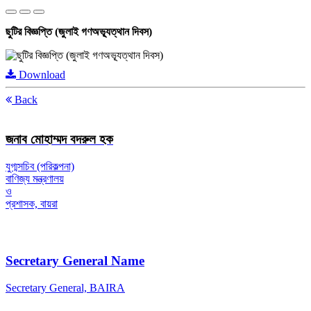
ছুটির বিজ্ঞপ্তি (জুলাই গণঅভ্যূত্থান দিবস)
Download
Back
জনাব মোহাম্মদ বদরুল হক
যুগ্মসচিব (পরিকল্পনা)
বাণিজ্য মন্ত্রণালয়
ও
প্রশাসক, বায়রা
Secretary General Name
Secretary General, BAIRA