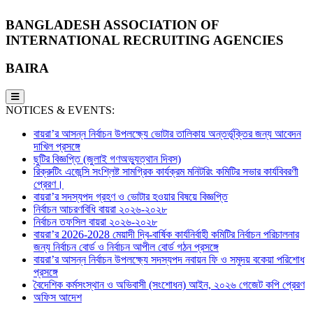
BANGLADESH ASSOCIATION OF
INTERNATIONAL RECRUITING AGENCIES
BAIRA
NOTICES & EVENTS:
বায়রা’র আসন্ন নির্বাচন উপলক্ষ্যে ভোটার তালিকায় অন্তর্ভূক্তির জন্য আবেদন
দাখিল প্রসঙ্গে
ছুটির বিজ্ঞপ্তি (জুলাই গণঅভ্যুত্থান দিবস)
রিক্রুটিং এজেন্সি সংশ্লিষ্ট সামগ্রিক কার্যক্রম মনিটরিং কমিটির সভার কার্যবিবরণী
প্রেরণ।
বায়রা’র সদস্যপদ গ্রহণ ও ভোটার হওয়ার বিষয়ে বিজ্ঞপ্তি
নির্বাচন আচরণবিধি বায়রা ২০২৬-২০২৮
নির্বাচন তফসিল বায়রা ২০২৬-২০২৮
বায়রা’র 2026-2028 মেয়াদী দ্বি-বার্ষিক কার্যনির্বাহী কমিটির নির্বাচন পরিচালনার
জন্য নির্বাচন বোর্ড ও নির্বাচন আপীল বোর্ড গঠন প্রসঙ্গে
বায়রা’র আসন্ন নির্বাচন উপলক্ষ্যে সদস্যপদ নবায়ন ফি ও সমুদয় বকেয়া পরিশোধ
প্রসঙ্গে
বৈদেশিক কর্মসংস্থান ও অভিবাসী (সংশোধন) আইন, ২০২৬ গেজেট কপি প্রেরণ
অফিস আদেশ