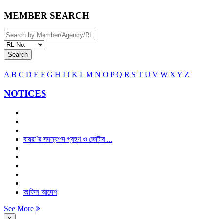
MEMBER SEARCH
Search
A
B
C
D
E
F
G
H
I
J
K
L
M
N
O
P
Q
R
S
T
U
V
W
X
Y
Z
NOTICES
বায়রা’র সদস্যপদ গ্রহণ ও ভোটার ...
অফিস আদেশ
See More
×