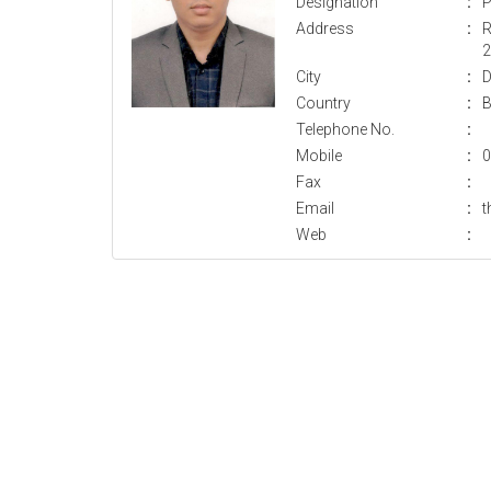
Designation
:
P
Address
:
R
2
City
:
D
Country
:
B
Telephone No.
:
Mobile
:
0
Fax
:
Email
:
t
Web
: