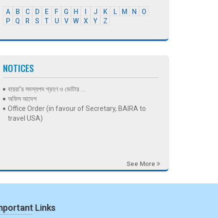
A
B
C
D
E
F
G
H
I
J
K
L
M
N
O
P
Q
R
S
T
U
V
W
X
Y
Z
NOTICES
বায়রা’র সদস্যপদ গ্রহণ ও ভোটার ...
অফিস আদেশ
Office Order (in favour of Secretary, BAIRA to
travel USA)
See More
mportant Links