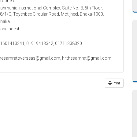
roprietor
ahmania International Complex, Suite No.-8, 5th Floor,
8/1/C, Toyenbee Circular Road, Motijheel, Dhaka-1000.
haka
angladesh
1601413341, 01919413342, 01711338320
hesamratoverseas@gmail.com, hr.thesamrat@gmail.com
Print