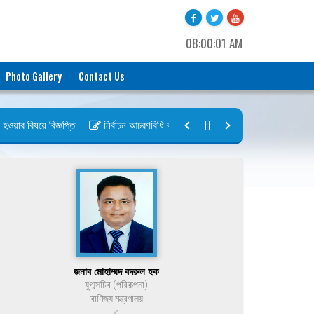
08:00:01 AM
Photo Gallery
Contact Us
ার বিষয়ে বিজ্ঞপ্তি
নির্বাচন আচরণবিধি বায়রা ২০২৬-২০২৮
নির্বাচন তফসিল ব
জনাব মোহাম্মদ বদরুল হক
যুগ্মসচিব (পরিকল্পনা)
বাণিজ্য মন্ত্রণালয়
ও